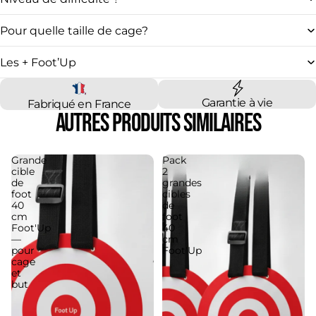
Pour quelle taille de cage?
Les + Foot’Up
Garantie à vie
Fabriqué en France
Autres produits similaires
Grande
Pack
cible
2
de
grandes
foot
cibles
40
de
cm
foot
Foot'Up
40
—
cm
pour
Foot'Up
cage
et
but