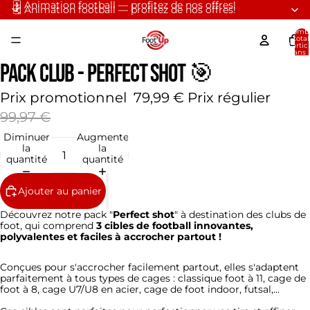
🗓️ Animation football — profitez de nos offres!
🗓️ Animation football — profitez de nos offres!
Nomb
total
d’artic
dans 
panier:
Pack CLUB - Perfect shot 🎯
Prix promotionnel
79,99 €
Prix régulier
99,97 €
Diminuer
Augmenter
la
la
quantité
quantité
Ajouter au panier
Découvrez notre pack "
Perfect shot
" à destination des clubs de
foot, qui comprend
3 cibles de football innovantes,
polyvalentes et faciles à accrocher partout !
Conçues pour s'accrocher facilement partout, elles s'adaptent
parfaitement à tous types de cages : classique foot à 11, cage de
foot à 8, cage U7/U8 en acier, cage de foot indoor, futsal,...