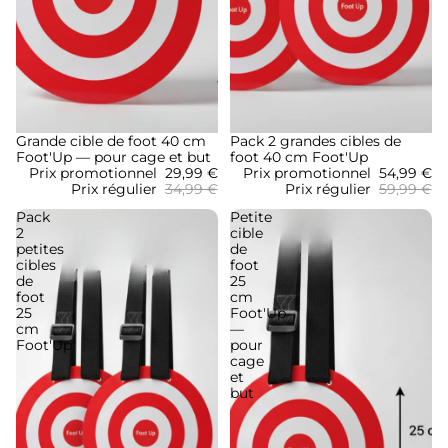
Promotion
Grande cible de foot 40 cm
Promotion
Pack 2 grandes cibles de
Foot'Up — pour cage et but
foot 40 cm Foot'Up
Prix promotionnel
29,99 €
Prix promotionnel
54,99 €
Prix régulier
34,99 €
Prix régulier
59,99 €
Pack
Petite
2
cible
petites
de
cibles
foot
de
25
foot
cm
25
Foot'Up
cm
—
Foot'Up
pour
cage
et
but