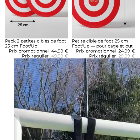
Promotion
Pack 2 petites cibles de foot
Promotion
Petite cible de foot 25 cm
25 cm Foot'Up
Foot'Up — pour cage et but
Prix promotionnel
44,99 €
Prix promotionnel
24,99 €
Prix régulier
49,99 €
Prix régulier
29,99 €