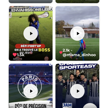
2.1k -
1.5k
@mama_dinhoo