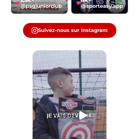
2,3k -
8k -
@psgjuniorclub
@sporteasy.app
Suivez-nous sur Instagram
Lire la vidéo