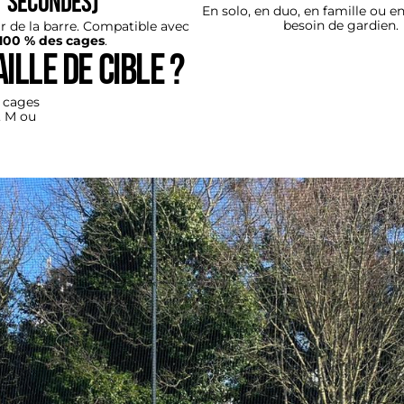
secondes)
En solo, en duo, en famille ou e
besoin de gardien.
r de la barre. Compatible avec
100 % des cages
.
lle de cible ?
s cages
, M ou