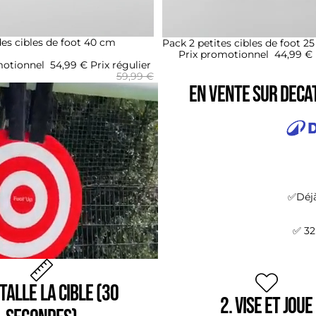
es cibles de foot 40 cm
Promotion
Pack 2 petites cibles de foot 
Prix promotionnel
44,99 €
motionnel
54,99 €
Prix régulier
59,99 €
En vente sur Deca
✅Déjà
✅ 32
stalle la cible (30
2. Vise et joue