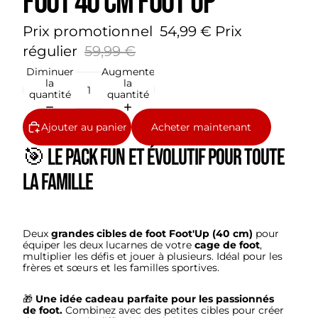
foot 40 cm Foot'Up
Prix promotionnel
54,99 €
Prix
régulier
59,99 €
Diminuer
Augmenter
la
la
quantité
quantité
Ajouter au panier
Acheter maintenant
🎯 Le pack fun et évolutif pour toute
la famille
Deux
grandes cibles de foot Foot'Up (40 cm)
pour
équiper les deux lucarnes de votre
cage de foot
,
multiplier les défis et jouer à plusieurs. Idéal pour les
frères et sœurs et les familles sportives.
🎁
Une idée cadeau parfaite pour les passionnés
de foot.
Combinez avec des petites cibles pour créer