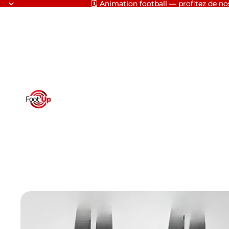
🗓️ Animation football — profitez de nos
🗓️ Animation football — profitez de nos