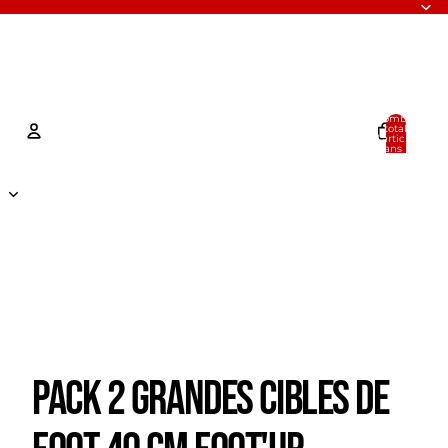
Nombre
total
d’articles
dans le
panier: 0
Compte
Autres options de connexion
Commandes
Profil
Pack 2 grandes cibles de