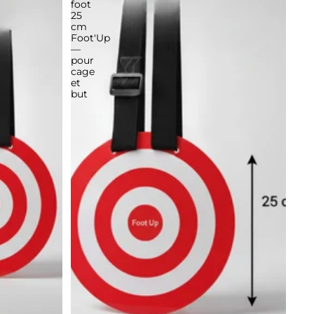
foot
25
cm
Foot'Up
—
pour
cage
et
but