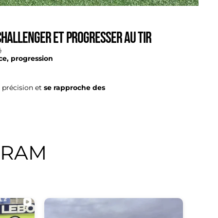
 challenger et progresser au tir
é
ce, progression
 précision et
se rapproche des
GRAM