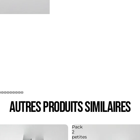
Autres produits similaires
Pack
2
petites