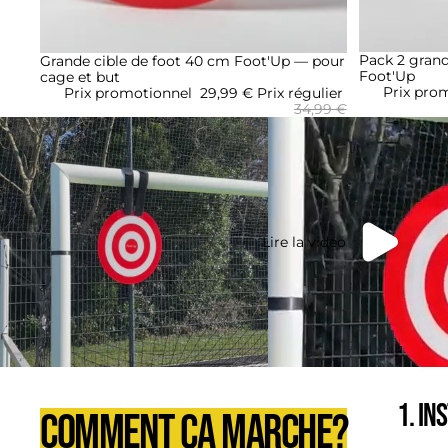
Promotion
Pack 2 grand
Promotion
Grande cible de foot 40 cm Foot'Up — pour
Foot'Up
cage et but
Prix pro
Prix promotionnel
29,99 €
Prix régulier
34,99 €
Lire la vidéo
1. In
COMMENT ÇA MARCHE?