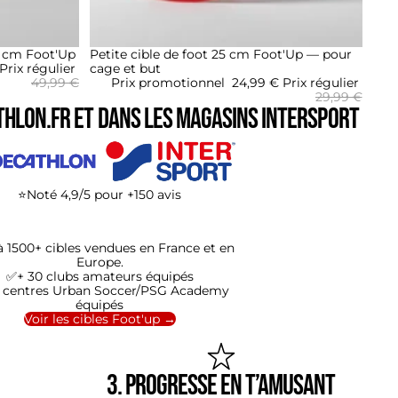
25 cm Foot'Up
Promotion
Petite cible de foot 25 cm Foot'Up — pour
Prix régulier
cage et but
49,99 €
Prix promotionnel
24,99 €
Prix régulier
29,99 €
thlon.fr et dans les magasins Intersport
⭐Noté 4,9/5 pour +150 avis
 1500+ cibles vendues en France et en
Europe.
✅+ 30 clubs amateurs équipés
 centres Urban Soccer/PSG Academy
équipés
Voir les cibles Foot'up →
3. Progresse en t’amusant