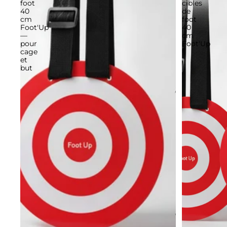
foot
cibles
40
de
cm
foot
Foot'Up
40
—
cm
pour
Foot'Up
cage
et
but