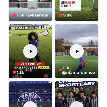
1,6k - @liaamus
9,8k
2.1k -
1.5k
@mama_dinhoo