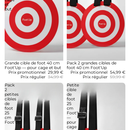
et
but
Promotion
Grande cible de foot 40 cm
Promotion
Pack 2 grandes cibles de
Foot'Up — pour cage et but
foot 40 cm Foot'Up
Prix promotionnel
29,99 €
Prix promotionnel
54,99 €
Prix régulier
34,99 €
Prix régulier
59,99 €
Pack
Petite
2
cible
petites
de
cibles
foot
de
25
foot
cm
25
Foot'Up
cm
—
Foot'Up
pour
cage