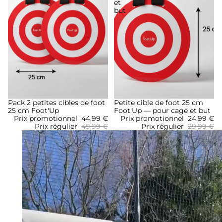
et
but
Promotion
Pack 2 petites cibles de foot
Promotion
Petite cible de foot 25 cm
25 cm Foot'Up
Foot'Up — pour cage et but
Prix promotionnel
44,99 €
Prix promotionnel
24,99 €
Prix régulier
49,99 €
Prix régulier
29,99 €