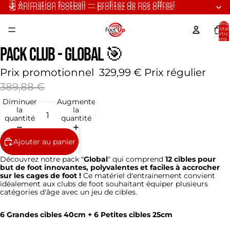
🗓️ Animation football — profitez de nos offres!
🗓️ Animation football — profitez de nos offres!
Nomb
total
d’artic
dans 
panier:
Pack CLUB - Global 🎯
Prix promotionnel
329,99 €
Prix régulier
389,88 €
Diminuer
Augmenter
la
la
quantité
quantité
Ajouter au panier
Découvrez notre pack "
Global
" qui comprend
12
cibles pour
but de foot innovantes, polyvalentes et faciles à accrocher
sur les cages de foot !
Ce matériel d'entrainement convient
idéalement aux clubs de foot souhaitant équiper plusieurs
catégories d'âge avec un jeu de cibles.
6 Grandes cibles 40cm + 6 Petites cibles 25cm