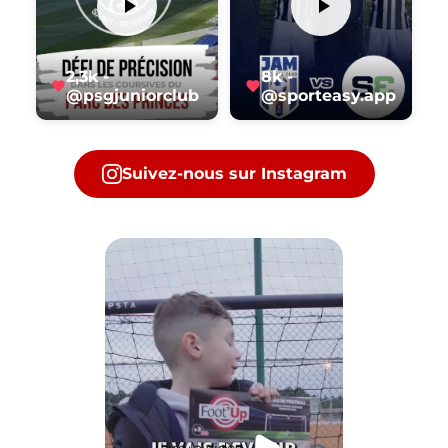
2,3k -
8k -
@psgjuniorclub
@sporteasy.app
Suivez-nous sur Instagram