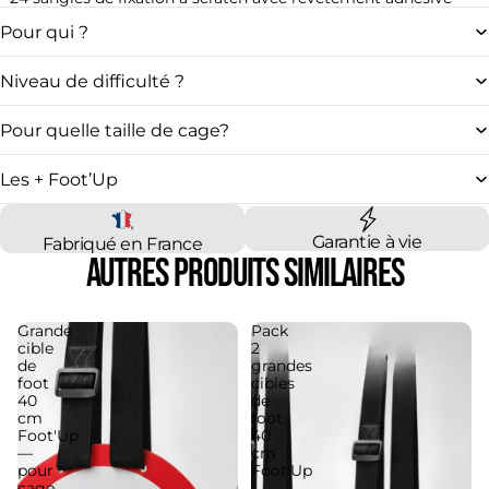
Pour qui ?
Niveau de difficulté ?
Pour quelle taille de cage?
Les + Foot’Up
Garantie à vie
Fabriqué en France
Autres produits similaires
Grande
Pack
cible
2
de
grandes
foot
cibles
40
de
cm
foot
Foot'Up
40
—
cm
pour
Foot'Up
cage