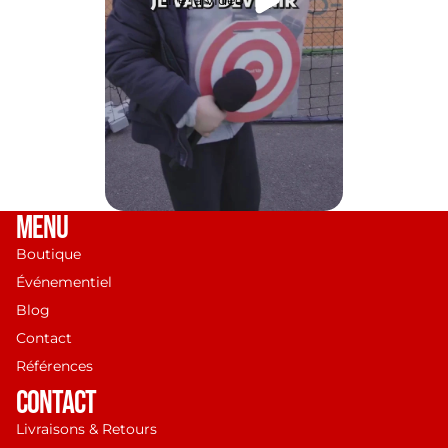
Lire la vidéo
MENU
Boutique
Événementiel
Blog
Contact
Références
Politique de remboursement
CONTACT
Politique de confidentialité
Livraisons & Retours
Conditions d’utilisation